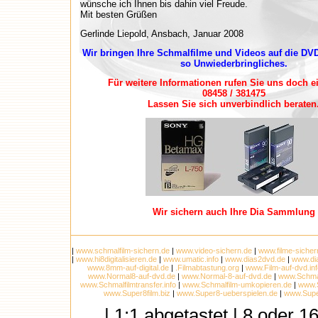
wünsche ich Ihnen bis dahin viel Freude.
Mit besten Grüßen
Gerlinde Liepold, Ansbach, Januar 2008
Wir bringen Ihre Schmalfilme und Videos auf die D
so Unwiederbringliches.
Für weitere Informationen rufen Sie uns doch e
08458 / 381475
Lassen Sie sich unverbindlich beraten
Wir sichern auch Ihre Dia Sammlung
|
www.schmalfilm-sichern.de
|
www.video-sichern.de
|
www.filme-sicher
|
www.hi8digitalisieren.de
|
www.umatic.info
|
www.dias2dvd.de
|
www.di
www.8mm-auf-digital.de
|
.Filmabtastung.org
|
www.Film-auf-dvd.inf
www.Normal8-auf-dvd.de
|
www.Normal-8-auf-dvd.de
|
www.Schmal
www.Schmalfilmtransfer.info
|
www.Schmalfilm-umkopieren.de
|
www.S
www.Super8film.biz
|
www.Super8-ueberspielen.de
|
www.Super
| 1:1 abgetastet | 8 oder